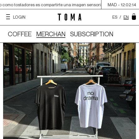
como tostadores es compartirte una imagen sensorial del origen, acercarte 
MAD -
12:02:15
ES
/
EN
LOGIN
COFFEE
MERCHAN
SUBSCRIPTION