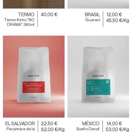
TERMO
40,00 €
BRASIL
12,00 €
Termo Kinto "NO
Guaraní
45,50 €/Kg
DRAMA" 350ml
EL SALVADOR
22,50 €
MÉXICO
14,00 €
Pacamara de la
82,00 €/Kg
Sueño Decaf
53,00 €/Kg