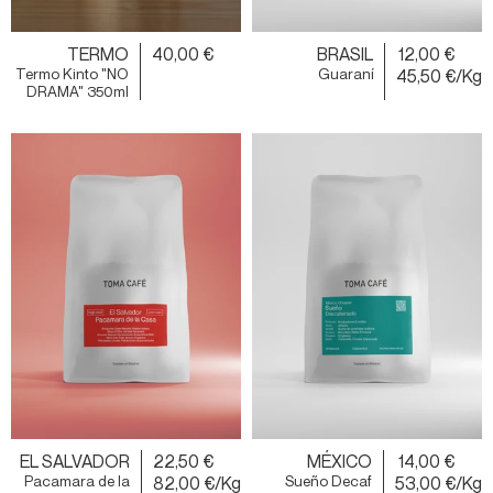
TERMO
40,00 €
BRASIL
12,00 €
Termo Kinto "NO
Guaraní
45,50 €/Kg
DRAMA" 350ml
EL SALVADOR
22,50 €
MÉXICO
14,00 €
Pacamara de la
82,00 €/Kg
Sueño Decaf
53,00 €/Kg