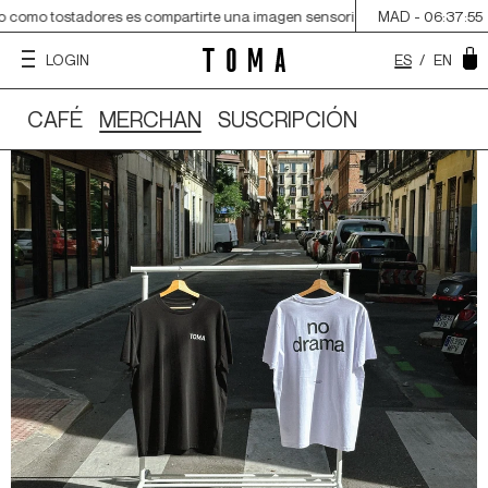
 como tostadores es compartirte una imagen sensorial del origen, acercarte 
MAD -
06:37:56
ES
/
EN
LOGIN
CAFÉ
MERCHAN
SUSCRIPCIÓN