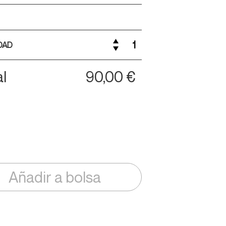
DAD
al
90,00 €
Añadir a bolsa