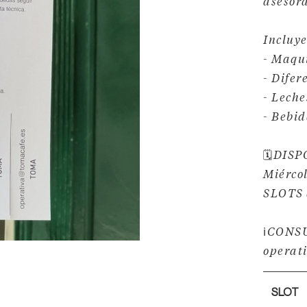
asesor
Incluye
- Maqu
- Difer
- Lech
- Bebid
🗓️DIS
Miércol
SLOTS 
ℹ️CONS
operat
SLOT