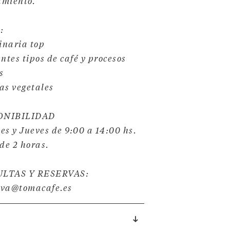
amiento.
:
inaria top
entes tipos de café y procesos
es
as vegetales
PONIBILIDAD
es y Jueves de 9:00 a 14:00 hs.
de 2 horas.
ULTAS Y RESERVAS:
iva@tomacafe.es
↓