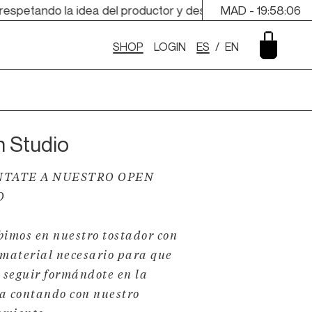
espetando la idea del productor y destacando el dulzor en c
MAD -
19:58:07
SHOP
LOGIN
ES
/
EN
 Studio
NTATE A NUESTRO OPEN
O
bimos en nuestro tostador con
 material necesario para que
 seguir formándote en la
a contando con nuestro